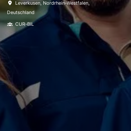
Leverkusen
,
Nordrhein-Westfalen
,
Deutschland
CUR-BIL