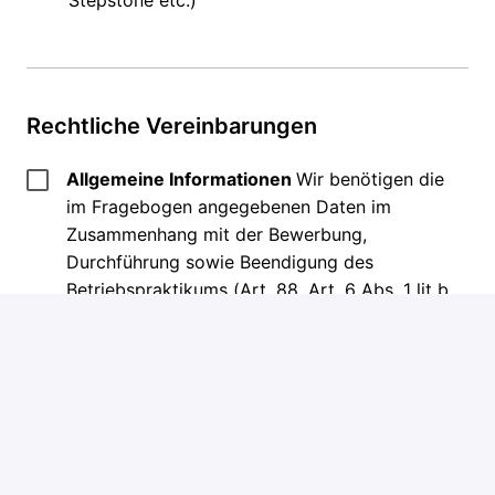
Stepstone etc.)
Rechtliche Vereinbarungen
Allgemeine Informationen
Wir benötigen die
im Fragebogen angegebenen Daten im
Zusammenhang mit der Bewerbung,
Durchführung sowie Beendigung des
Betriebspraktikums (Art. 88, Art. 6 Abs. 1 lit b
DS-GVO i.V.m § 26 Abs. 1 S. 1 BDSG). Darüber
hinaus verwenden wir die im Fragebogen
angegebenen Kontaktdaten, um dich per E-
Mail über unseren „Tag der Ausbildung“ oder
andere interessante Events rund um das
Thema Ausbildung zu informieren (Art. 6 Abs.
1 lit. f DS-GVO). Du hast jederzeit das Recht,