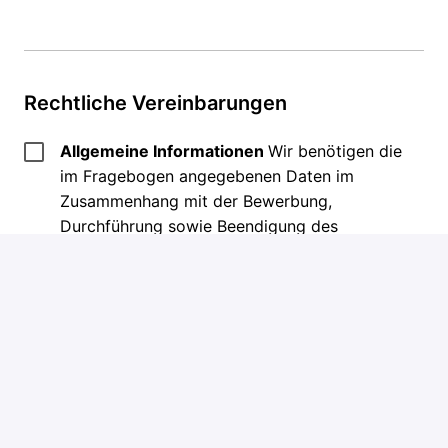
Rechtliche Vereinbarungen
Allgemeine Informationen
Wir benötigen die
im Fragebogen angegebenen Daten im
Zusammenhang mit der Bewerbung,
Durchführung sowie Beendigung des
Betriebspraktikums (Art. 88, Art. 6 Abs. 1 lit b
DS-GVO i.V.m § 26 Abs. 1 S. 1 BDSG). Darüber
hinaus verwenden wir die im Fragebogen
angegebenen Kontaktdaten, um dich per E-
Mail über unseren „Tag der Ausbildung“ oder
andere interessante Events rund um das
Thema Ausbildung zu informieren (Art. 6 Abs.
1 lit. f DS-GVO). Du hast jederzeit das Recht,