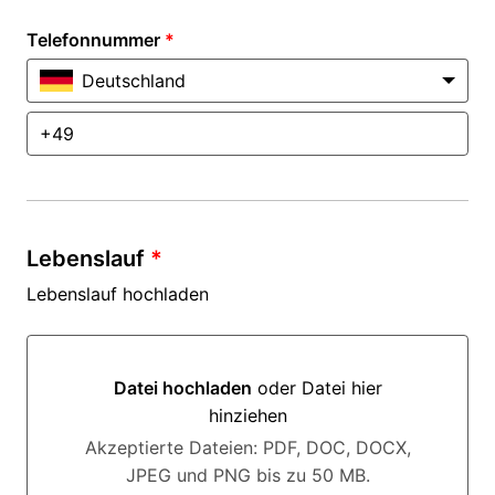
Telefonnummer
*
Deutschland
Lebenslauf
*
Lebenslauf hochladen
Datei hochladen
oder Datei hier
hinziehen
Datei hochladen oder Datei hier hinziehen
Akzeptierte Dateien: PDF, DOC, DOCX,
JPEG und PNG bis zu 50 MB.