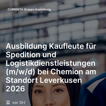
Zum
Inhalt
CURRENTA Gruppe Ausbildung
Startseite
springen
Ausbildung Kaufleute für
Spedition und
Logistikdienstleistungen
(m/w/d) bei Chemion am
Standort Leverkusen
2026
vor Ort