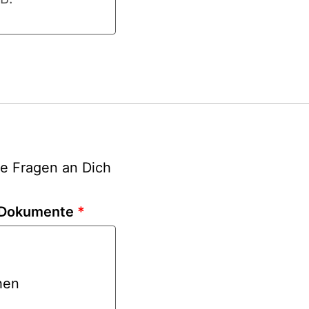
re Fragen an Dich
e Dokumente
*
hen
hladen oder Datei hier hinziehen