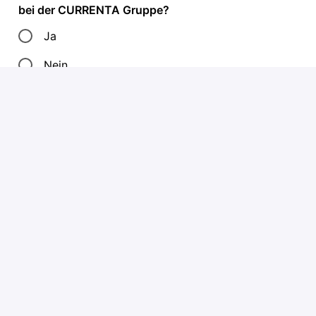
bei der CURRENTA Gruppe?
Ja
Nein
Du hast eine Schwerbehinderung oder
Gleichstellung? - Dann teile uns dies im
Falle einer Einladung zum Onlinetest
bitte mit, sodass wir für dich einen
Nachteilsausgleich berücksichtigen
können. Unsere
Schwerbehindertenvertretung wird den
Auswahlprozess begleiten.