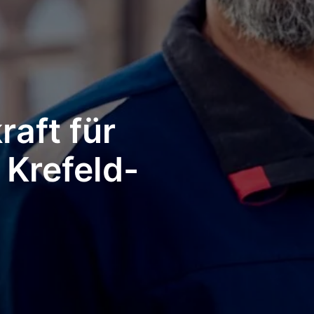
aft für
 Krefeld-