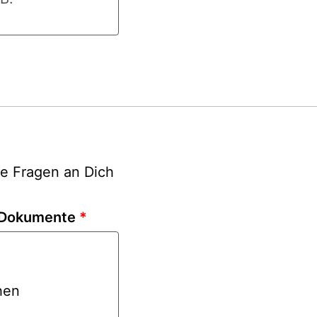
re Fragen an Dich
e Dokumente
*
hen
hladen oder Datei hier hinziehen